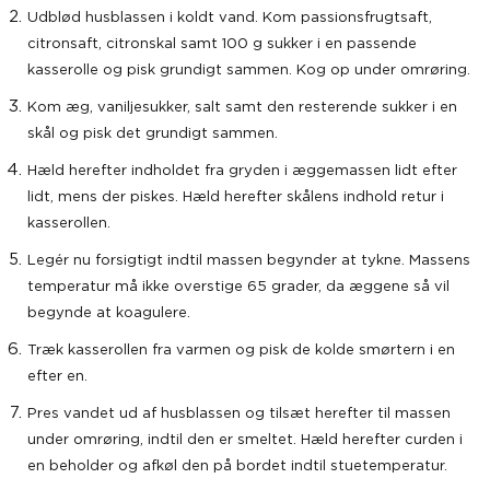
Udblød husblassen i koldt vand. Kom passionsfrugtsaft,
citronsaft, citronskal samt 100 g sukker i en passende
kasserolle og pisk grundigt sammen. Kog op under omrøring.
Kom æg, vaniljesukker, salt samt den resterende sukker i en
skål og pisk det grundigt sammen.
Hæld herefter indholdet fra gryden i æggemassen lidt efter
lidt, mens der piskes. Hæld herefter skålens indhold retur i
kasserollen.
Legér nu forsigtigt indtil massen begynder at tykne. Massens
temperatur må ikke overstige 65 grader, da æggene så vil
begynde at koagulere.
Træk kasserollen fra varmen og pisk de kolde smørtern i en
efter en.
Pres vandet ud af husblassen og tilsæt herefter til massen
under omrøring, indtil den er smeltet. Hæld herefter curden i
en beholder og afkøl den på bordet indtil stuetemperatur.