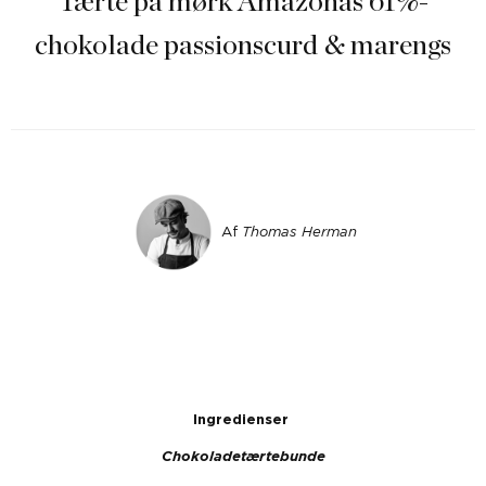
Tærte på mørk Amazonas 61%-
chokolade passionscurd & marengs
Af
Thomas Herman
Ingredienser
Chokoladetærtebunde