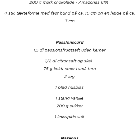
200 g mørk chokolade - Amazonas 61%
4 stk. tærteforme med fast bund på ca. 10 cm og en højde på ca.
3 cm
Passionscurd
1,5 dl passionsfrugtsaft uden kerner
1/2 dl citronsaft og skal
75 g koldt smør i små tern
2 æg
1 blad husblas
1 stang vanilje
200 g sukker
1 knivspids salt
Marengs