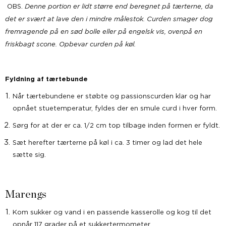
OBS.
Denne portion er lidt større end beregnet på tærterne, da
det er svært at lave den i mindre målestok. Curden smager dog
fremragende på en sød bolle eller på engelsk vis, ovenpå en
friskbagt scone. Opbevar curden på køl.
Fyldning af tærtebunde
Når tærtebundene er støbte og passionscurden klar og har
opnået stuetemperatur, fyldes der en smule curd i hver form.
Sørg for at der er ca. 1/2 cm top tilbage inden formen er fyldt.
Sæt herefter tærterne på køl i ca. 3 timer og lad det hele
sætte sig.
Marengs
Kom sukker og vand i en passende kasserolle og kog til det
opnår 117 grader på et sukkertermometer.