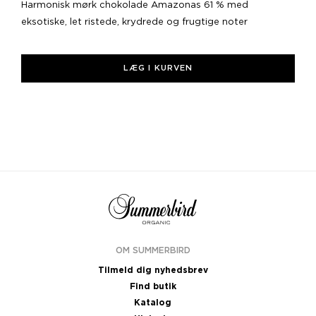
Harmonisk mørk chokolade Amazonas 61 % med
H
eksotiske, let ristede, krydrede og frugtige noter
e
LÆG I KURVEN
OM SUMMERBIRD
Tilmeld dig nyhedsbrev
Find butik
Katalog