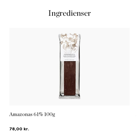
Ingredienser
Amazonas 61% 100g
A
78,00 kr.
7