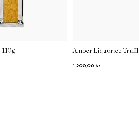
 110g
Amber Liquorice Truffle
1.200,00 kr.
 Classic-chokolade og
Amber Classic-chokolade, kar
lakrids.
N
LÆG I KURVEN