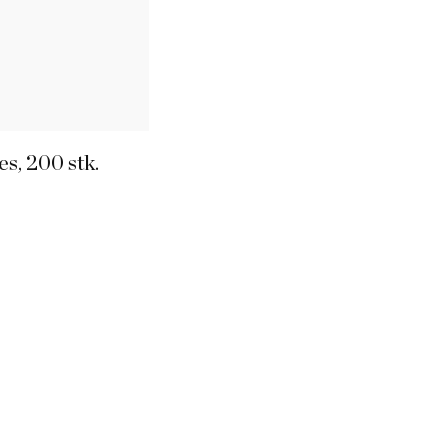
s, 200 stk.
amel, vanilje og