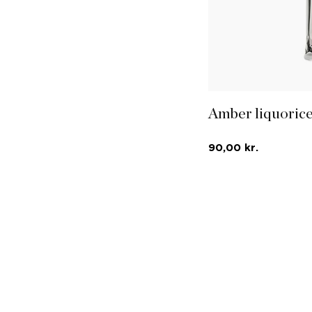
Amber liquorice
90,00 kr.
Prisvindende Amber
rålakrids.
LÆG I KURVE