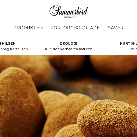
PRODUKTER
KONTORCHOKOLADE
GAVER
 HILSEN
ØKOLOGI
HURTIG 
nlig korthilsen
Kun det bedste fra naturen
1-2 hv