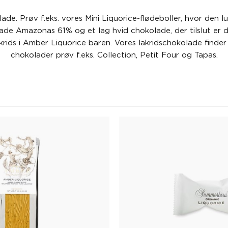
lade. Prøv f.eks. vores Mini Liquorice-flødeboller, hvor den l
e Amazonas 61% og et lag hvid chokolade, der tilslut er dr
ids i Amber Liquorice baren. Vores lakridschokolade finder
chokolader prøv f.eks. Collection, Petit Four og Tapas.