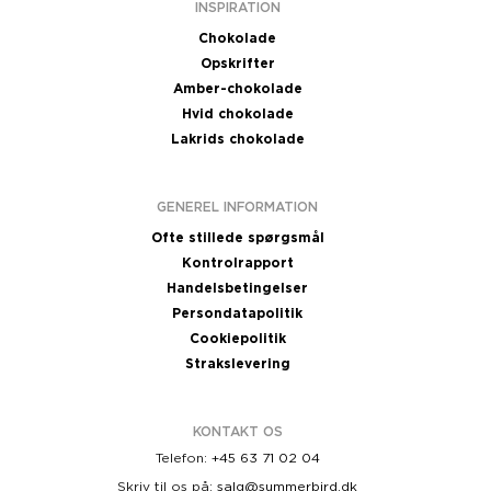
INSPIRATION
Chokolade
Opskrifter
Amber-chokolade
Hvid chokolade
Lakrids chokolade
GENEREL INFORMATION
Ofte stillede spørgsmål
Kontrolrapport
Handelsbetingelser
Persondatapolitik
Cookiepolitik
Strakslevering
KONTAKT OS
Telefon:
+45 63 71 02 04
Skriv til os på:
salg@summerbird.dk