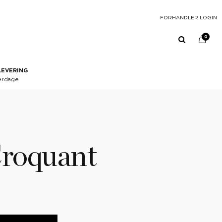
FORHANDLER LOGIN
0
LEVERING
erdage
roquant