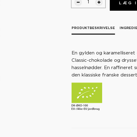
LÆG 
PRODUKTBESKRIVELSE
INGREDI
En gylden og karamelliseret
Classic-chokolade og drysset
hasselnødder. En raffineret 
den klassiske franske desser