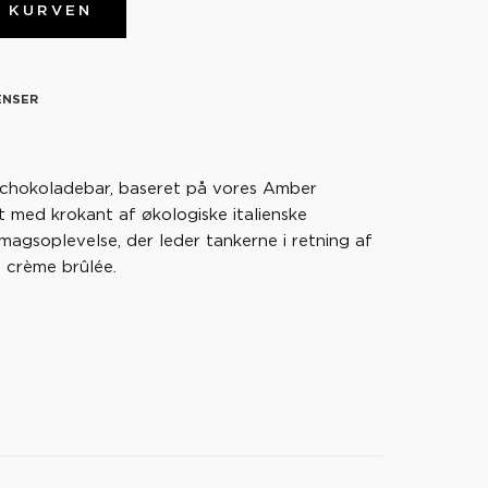
I KURVEN
ENSER
 chokoladebar, baseret på vores Amber
 med krokant af økologiske italienske
smagsoplevelse, der leder tankerne i retning af
t crème brûlée.